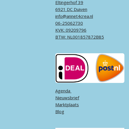
Eltingerhof 39
6921 DC Duiven
info@annet4crea.nl
06-25062730
KVK: 09209796
BTW: NL001857872B85
Agenda ​
Nieuwsbrief
Marktplaats
Blog