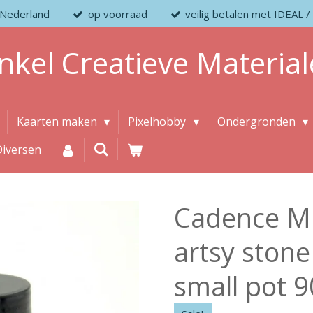
 Nederland
op voorraad
veilig betalen met IDEAL
nkel
Creatieve
Material
Kaarten maken
Pixelhobby
Ondergronden
Diversen
Cadence M
artsy stone
small pot 