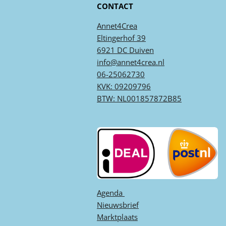
CONTACT
Annet4Crea
Eltingerhof 39
6921 DC Duiven
info@annet4crea.nl
06-25062730
KVK: 09209796
BTW: NL001857872B85
Agenda ​
Nieuwsbrief
Marktplaats