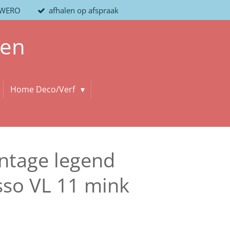
/ WERO
afhalen op afspraak
len
Home Deco/Verf
ntage legend
sso VL 11 mink