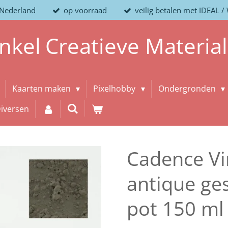
 Nederland
op voorraad
veilig betalen met IDEAL 
nkel
Creatieve
Materia
Kaarten maken
Pixelhobby
Ondergronden
iversen
Cadence Vi
antique ge
pot 150 ml