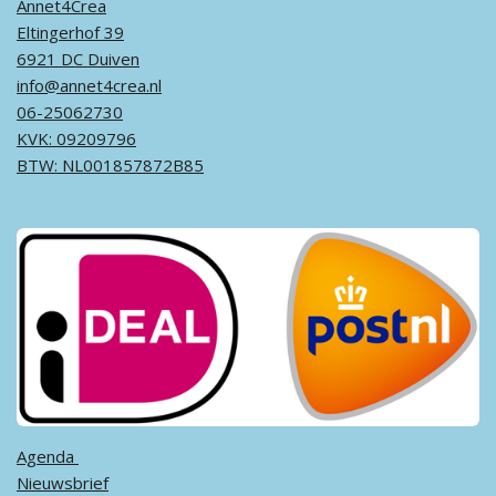
Annet4Crea
Eltingerhof 39
6921 DC Duiven
info@annet4crea.nl
06-25062730
KVK: 09209796
BTW: NL001857872B85
Agenda ​
Nieuwsbrief