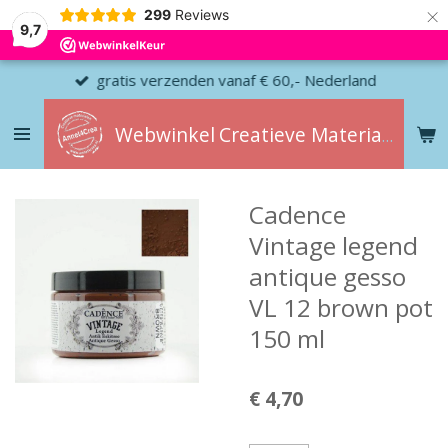
×
299
Reviews
9,7
gratis verzenden vanaf € 60,- Nederland
Webwinkel
Creatieve
Materialen
Cadence
Vintage legend
antique gesso
VL 12 brown pot
150 ml
€ 4,70