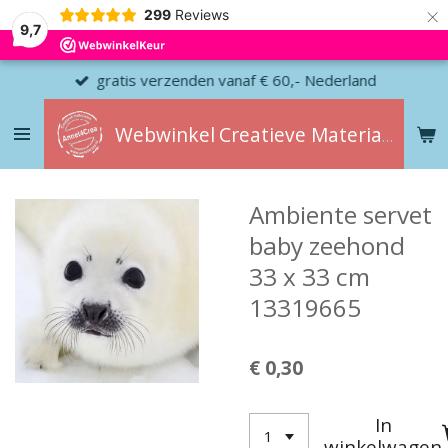
×
299
Reviews
9,7
gratis verzenden vanaf € 60,- Nederland
Webwinkel
Creatieve
Materialen
Ambiente servet
baby zeehond
33 x 33 cm
13319665
€ 0,30
In
winkelwagen