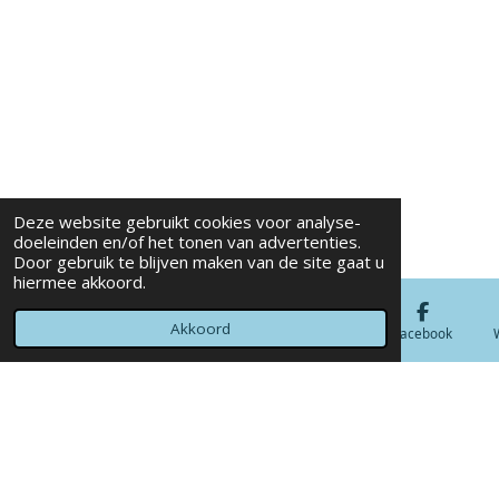
Deze website gebruikt cookies voor analyse-
doeleinden en/of het tonen van advertenties.
Door gebruik te blijven maken van de site gaat u
hiermee akkoord.
Akkoord
E-mailadres
Telefoonnummer
Kaart
Facebook