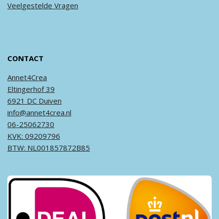
Veel
gestelde
Vragen
CONTACT
Annet4Crea
Eltingerhof 39
6921 DC Duiven
info@annet4crea.nl
06-25062730
KVK: 09209796
BTW: NL001857872B85